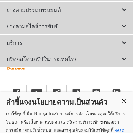
ยางตามประเภทรถยนต์
ดูยางทั้งหมด
ยางตามสไตล์การขับขี่
ยางรถยนต์นั่ง
ยางรถยนต์นุ่มเงียบ
บริการ
ยางเพื่อรถยนต์ไฟฟ้า
ยางสปอร์ตสมรรถนะสูง
ติดต่อเรา
บริดจสโตนกรุ๊ปในประเทศไทย
ยางรถ SUV/CUV/4x4
ยางรถยนต์ประหยัดน้ำมัน
การลงทะเบียนรับประกันยาง
ทำไมต้องเลือกบริดจสโตน
ยางรถกระบะและรถตู้
ยางรถออฟโรด
นโยบายรับประกันยาง
ข่าวประชาสัมพันธ์
ยางรถบรรทุกและรถโดยสาร
คำชี้แจงนโยบายความเป็นส่วนตัว
ยางรันแฟลต
คำแนะนำทั่วไปเกี่ยวกับการใช้ยาง
ร่วมงานกับบริดจสโตน
เราใช้คุกกี้เพื่อปรับปรุงประสบการณ์การท่องเว็บของคุณ ให้บริการ
แค็ตตาล็อกยางรถยนต์
นโยบายความเป็นส่วนตัว
ศูนย์บริการค็อกพิท
โฆษณาหรือเนื้อหาส่วนบุคคล และวิเคราะห์การเข้าชมของเรา
การคลิก "ยอมรับทั้งหมด" แสดงว่าคุณยินยอมให้เราใช้คุกกี้
Read
ถอนความยินยอม