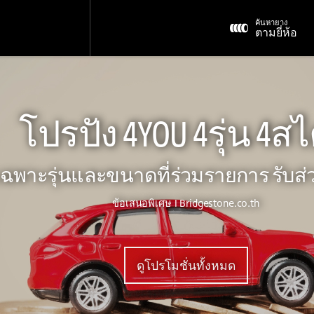
ค้นหายาง
ตามยี่ห้อ
โปรปัง 4YOU 4รุ่น 4สไ
ฉพาะรุ่นและขนาดที่ร่วมรายการ รับส่ว
ข้อเสนอพิเศษ I Bridgestone.co.th
ดูโปรโมชั่นทั้งหมด