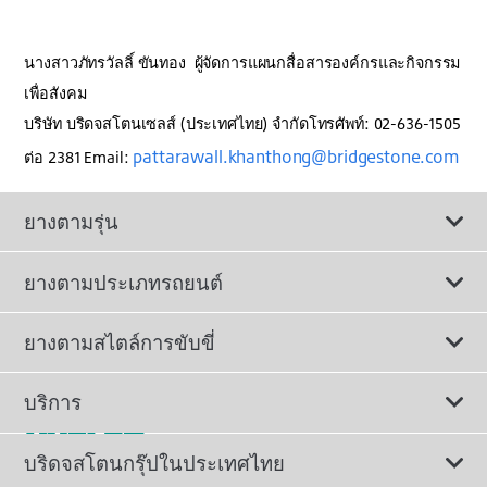
นางสาวภัทรวัลลิ์ ขันทอง ผู้จัดการแผนกสื่อสารองค์กรและกิจกรรม
เพื่อสังคม
บริษัท บริดจสโตนเซลส์ (ประเทศไทย) จำกัดโทรศัพท์: 02-636-1505
pattarawall.khanthong@bridgestone.com
ต่อ 2381 Email:
ยางตามรุ่น
ยางตามประเภทรถยนต์
ดูยางทั้งหมด
ยางตามสไตล์การขับขี่
ยางรถยนต์นั่ง
ยางรถยนต์นุ่มเงียบ
บริการ
ยางเพื่อรถยนต์ไฟฟ้า
ยางสปอร์ตสมรรถนะสูง
ติดต่อเรา
บริดจสโตนกรุ๊ปในประเทศไทย