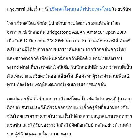
บริดจสโตนกอล์ฟประเทศไทย
กรุงเทพฯ] เมื่อเร็ว ๆ นี้
โดยบริษัท
ไทยบริดจสโตน จำกัด ผู้นำด้านการผลิตยางรถยนต์ระดับโลก
จัดการแข่งขันกอล์ฟ Bridgestone ASEAN Amateur Open 2019
เมื่อวันที่ 12 มิถุนายน 2562 ที่ผ่านมา ณ สนามกอล์ฟ ธนาซิตี้ คันทรี
คลับ งานนี้ได้รับการตอบรับอย่างล้นหลามจากนักกอล์ฟชาวไทย
และชาวต่างชาติ เพื่อเฟ้นหานักกอล์ฟฝีมือดี 3 ท่านไปแข่งรอบ
Grand Final ที่ประเทศอินโดนีเซีย กับนักกอล์ฟอีก 50 กว่าท่านที่เป็น
ตัวแทนจากเอเซียตะวันออกเฉียงใต้ เพื่อคัดหาผู้ชนะจำนวนเพียง 2
ท่าน ที่จะได้รับเชิญให้เดินทางไปชมการแข่งขันกอล์ฟ
เจแปน กอล์ฟ ทัวร์ รายการ บริดจสโตน โอเพ่น ที่ประเทศญี่ปุ่น แบบ
ติดขอบสนามและยังได้ร่วมออกรอบแบบเอ็กครูซีฟที่สนามแข่งขัน
จริงโดยบรรยากาศภายในงานเต็มไปด้วยความสนุกสนานตลอดการ
แข่งขัน และได้รับของรางวัลติดไม้ติดมือกลับบ้านกันอย่างถ้วนหน้า
จากผู้สนับสนุนภายในงานมากมาย