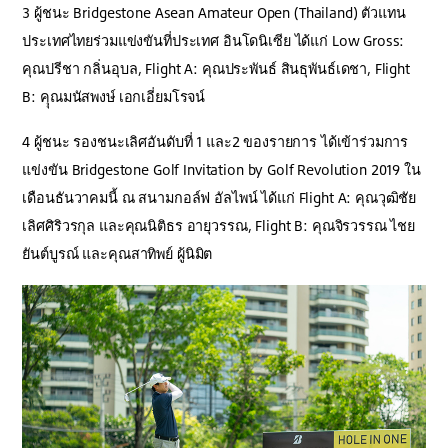
3 ผู้ชนะ Bridgestone Asean Amateur Open (Thailand) ตัวแทน
ประเทศไทยร่วมแข่งขันที่ประเทศ อินโดนิเซีย ได้แก่ Low Gross:
คุณปรีชา กลิ่นอุบล, Flight A: คุณประพันธ์ สินธุพันธ์เดชา, Flight
B: คุุณมนัสพงษ์ เอกเอี่ยมโรจน์
4 ผู้ชนะ รองชนะเลิศอันดับที่ 1 และ2 ของรายการ ได้เข้าร่วมการ
แข่งขัน Bridgestone Golf Invitation by Golf Revolution 2019 ใน
เดือนธันวาคมนี้ ณ สนามกอล์ฟ อัลไพน์ ได้แก่ Flight A: คุณวุฒิชัย
เลิศศิริวรกุล และคุณนิติธร อายุวรรณ, Flight B: คุณจิรวรรณ ไชย
ยันต์บูรณ์ และคุณสาทิพย์ ผู้นิมิต