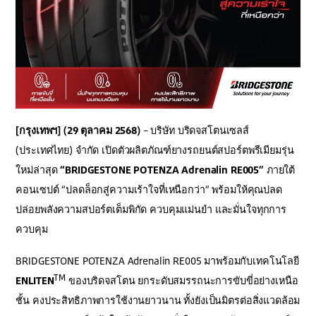
[กรุงเทพฯ] (29 ตุลาคม 2568)
– บริษัท บริดจสโตนเซลส์
(ประเทศไทย) จำกัด เปิดตัวผลิตภัณฑ์ยางรถยนต์สปอร์ตพรีเมียมรุ่น
ใหม่ล่าสุด
“BRIDGESTONE POTENZA Adrenalin RE005”
ภายใต้
คอนเซปต์ “ปลดล็อกสู่ความเร้าใจที่เหนือกว่า” พร้อมให้คุณปลด
ปล่อยพลังความสปอร์ตเต็มพิกัด ควบคุมแม่นยำ และมั่นใจทุกการ
ควบคุม
BRIDGESTONE POTENZA Adrenalin RE005
มาพร้อมกับเทคโนโลยี
TM
ENLITEN
ของบริดจสโตน ยกระดับสมรรถนะการขับขี่อย่างเหนือ
ชั้น คงประสิทธิภาพการใช้งานยาวนาน ทั้งยังเป็นมิตรต่อสิ่งแวดล้อม