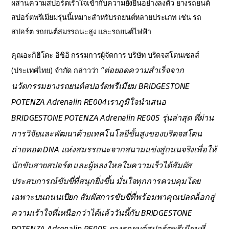
ผสานความสปอร์ตเร้าใจเข้ากับความยั่งยืนอย่างลงตัว ยางรถยนต์
สปอร์ตพรีเมียมรุ่นนี้เหมาะสำหรับรถยนต์หลายประเภท เช่น รถ
สปอร์ต รถยนต์สมรรถนะสูง และรถยนต์ไฟฟ้า
คุณอะกิฮิโตะ อิชิอิ กรรมการผู้จัดการ บริษัท บริดจสโตนเซลส์
“ต่อยอดความสำเร็จจาก
(ประเทศไทย) จำกัด กล่าวว่า
นวัตกรรมยางรถยนต์สปอร์ตพรีเมียม BRIDGESTONE
POTENZA Adrenalin RE004เราภูมิใจนำเสนอ
BRIDGESTONE POTENZA Adrenalin RE005 รุ่นล่าสุด ที่ผ่าน
การวิจัยและพัฒนาด้วยเทคโนโลยีขั้นสูงของบริดจสโตน
ถ่ายทอด DNA แห่งสมรรถนะจากสนามแข่งสู่ถนนจริงเพื่อให้
นักขับสายสปอร์ต และผู้หลงใหลในความเร็วได้สัมผัส
ประสบการณ์ขับขี่ที่สนุกยิ่งขึ้น มั่นใจทุกการควบคุมโดย
เฉพาะบนถนนเปียก สัมผัสการขับขี่ที่พร้อมพาคุณปลดล็อกสู่
ความเร้าใจที่เหนือกว่าได้แล้ววันนี้กับ BRIDGESTONE
POTENZA Adrenalin RE005 ยางรถยนต์สปอร์ตพรีเมียมที่