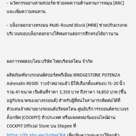
- นวัตกรรมยางสายสปอร์ต ช่วยลดความต้านทานการหมุน [RRC]
และเพิ่มความทนทาน
- บล็อกดอกยางทรงมน Multi-Round Block [MRB] ช่วยปรับแรงกด
บริเวณขอบบล็อกดอกยางให้ทนทานต่อการสึกหรอได้ยาวนาน
ผลการทดสอบโดย บริษัท ไทยบริดจสโตน จำกัด
ผลิตภัณฑ์ยางรถยนต์สปอร์ตพรีเมียม BRIDGESTONE POTENZA
Adrenalin RE005
วางจำหน่ายแล้ว มีให้เลือกตั้งแต่ขอบ 15-20 นิ้ว
รวม 41 ขนาด เริ่มต้นที่ราคา 3,350 บาท ถึงราคา 14,850 บาท (ขึ้น
อยู่กับขนาดของยางรถยนต์) สำหรับผู้ที่สนใจสามารถติดต่อได้ที่
ตัวแทนจำหน่ายยางรถยนต์บริดจสโตน ศูนย์บริการรถยนต์ครบวงจร
ค็อกพิท (COCKPIT) ทั่วประเทศ หรือแพลตฟอร์มออนไลน์ผ่าน
COCKPIT Official Store บน Shopee ที่
https://th.shp.ee/SotwCRA
เพื่อเพิ่มความสะดวกให้ลูกค้า