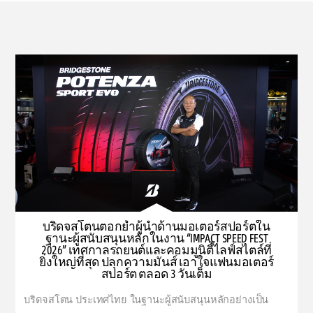
บริดจสโตนตอกย้ำผู้นำด้านมอเตอร์สปอร์ตใน
ฐานะผู้สนับสนุนหลักในงาน “IMPACT SPEED FEST
2026” เทศกาลรถยนต์และคอมมูนิตี้ไลฟ์สไตล์ที่
ยิ่งใหญ่ที่สุด ปลุกความมันส์ เอาใจแฟนมอเตอร์
สปอร์ต ตลอด 3 วันเต็ม
บริดจสโตน ประเทศไทย ในฐานะผู้สนับสนุนหลักอย่างเป็น