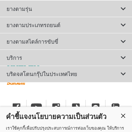
ยางตามรุ่น
ยางตามประเภทรถยนต์
ดูยางทั้งหมด
ยางตามสไตล์การขับขี่
ยางรถยนต์นั่ง
ยางรถยนต์นุ่มเงียบ
บริการ
ยางเพื่อรถยนต์ไฟฟ้า
ยางสปอร์ตสมรรถนะสูง
ติดต่อเรา
บริดจสโตนกรุ๊ปในประเทศไทย
ยางรถ SUV/CUV/4x4
ยางรถยนต์ประหยัดน้ำมัน
การลงทะเบียนรับประกันยาง
ทำไมต้องเลือกบริดจสโตน
ยางรถกระบะและรถตู้
ยางรถออฟโรด
นโยบายรับประกันยาง
ข่าวประชาสัมพันธ์
ยางรถบรรทุกและรถโดยสาร
คำชี้แจงนโยบายความเป็นส่วนตัว
ยางรันแฟลต
คำแนะนำทั่วไปเกี่ยวกับการใช้ยาง
ร่วมงานกับบริดจสโตน
เราใช้คุกกี้เพื่อปรับปรุงประสบการณ์การท่องเว็บของคุณ ให้บริการ
แค็ตตาล็อกยางรถยนต์
นโยบายความเป็นส่วนตัว