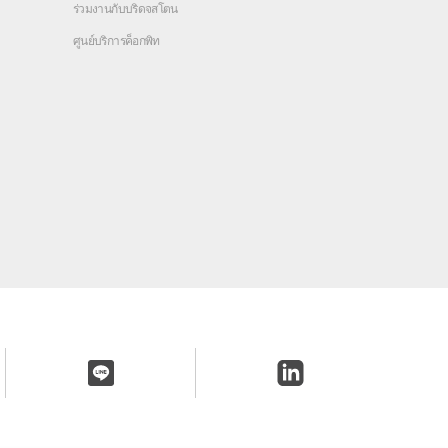
ร่วมงานกับบริดจสโตน
ศูนย์บริการค็อกพิท