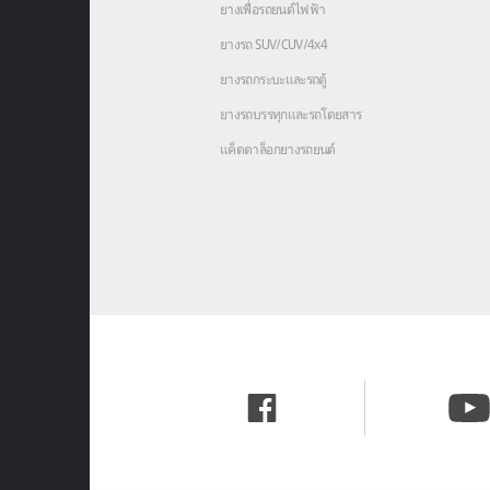
ยางเพื่อรถยนต์ไฟฟ้า
ยางรถ SUV/CUV/4x4
ยางรถกระบะและรถตู้
ยางรถบรรทุกและรถโดยสาร
แค็ตตาล็อกยางรถยนต์