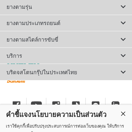
ยางตามรุ่น
ยางตามประเภทรถยนต์
ดูยางทั้งหมด
ยางตามสไตล์การขับขี่
ยางรถยนต์นั่ง
ยางรถยนต์นุ่มเงียบ
บริการ
ยางเพื่อรถยนต์ไฟฟ้า
ยางสปอร์ตสมรรถนะสูง
ติดต่อเรา
บริดจสโตนกรุ๊ปในประเทศไทย
ยางรถ SUV/CUV/4x4
ยางรถยนต์ประหยัดน้ำมัน
การลงทะเบียนรับประกันยาง
ทำไมต้องเลือกบริดจสโตน
ยางรถกระบะและรถตู้
ยางรถออฟโรด
นโยบายรับประกันยาง
ข่าวประชาสัมพันธ์
ยางรถบรรทุกและรถโดยสาร
คำชี้แจงนโยบายความเป็นส่วนตัว
ยางรันแฟลต
คำแนะนำทั่วไปเกี่ยวกับการใช้ยาง
ร่วมงานกับบริดจสโตน
เราใช้คุกกี้เพื่อปรับปรุงประสบการณ์การท่องเว็บของคุณ ให้บริการ
แค็ตตาล็อกยางรถยนต์
นโยบายความเป็นส่วนตัว
ศูนย์บริการค็อกพิท