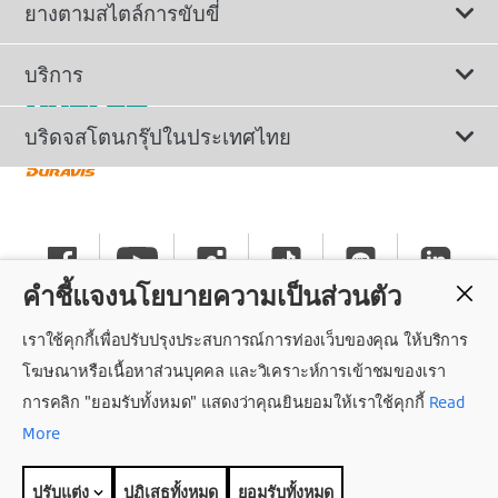
ดูยางทั้งหมด
ยางตามสไตล์การขับขี่
ยางรถยนต์นั่ง
ยางรถยนต์นุ่มเงียบ
บริการ
ยางเพื่อรถยนต์ไฟฟ้า
ยางสปอร์ตสมรรถนะสูง
ติดต่อเรา
บริดจสโตนกรุ๊ปในประเทศไทย
ยางรถ SUV/CUV/4x4
ยางรถยนต์ประหยัดน้ำมัน
การลงทะเบียนรับประกันยาง
ทำไมต้องเลือกบริดจสโตน
ยางรถกระบะและรถตู้
ยางรถออฟโรด
นโยบายรับประกันยาง
ข่าวประชาสัมพันธ์
ยางรถบรรทุกและรถโดยสาร
คำชี้แจงนโยบายความเป็นส่วนตัว
ยางรันแฟลต
คำแนะนำทั่วไปเกี่ยวกับการใช้ยาง
ร่วมงานกับบริดจสโตน
เราใช้คุกกี้เพื่อปรับปรุงประสบการณ์การท่องเว็บของคุณ ให้บริการ
แค็ตตาล็อกยางรถยนต์
นโยบายความเป็นส่วนตัว
ศูนย์บริการค็อกพิท
โฆษณาหรือเนื้อหาส่วนบุคคล และวิเคราะห์การเข้าชมของเรา
การคลิก "ยอมรับทั้งหมด" แสดงว่าคุณยินยอมให้เราใช้คุกกี้
Read
ถอนความยินยอม
More
สิทธิ์การเข้าถึงข้อมูลส่วนบุคคล
ปรับแต่ง
ปฏิเสธทั้งหมด
ยอมรับทั้งหมด