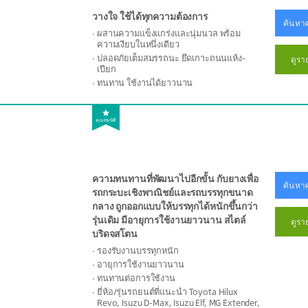
วางใจ ใช้ได้ทุกความต้องการ
ค้นหาศ
ผสานความแข็งแกร่งและนุ่มนวล พร้อม
ความเงียบในหนึ่งเดียว
ปลอดภัยเต็มสมรรถนะ ยึดเกาะถนนแห้ง-
ดูรา
เปียก
ทนทาน ใช้งานได้ยาวนาน
คุณสมบัติ
ความทนทานที่พัฒนาไปอีกขั้น กับยางเพื่อ
ค้นหาศ
รถกระบะเชิงพาณิชย์และรถบรรทุกขนาด
กลาง ถูกออกแบบให้บรรทุกได้หนักขึ้นกว่า
รุ่นเดิม มีอายุการใช้งานยาวนาน สไตล์
ดูรา
บริดจสโตน
รองรับงานบรรทุกหนัก
อายุการใช้งานยาวนาน
ทนทานต่อการใช้งาน
ยี่ห้อ/รุ่นรถยนต์ที่แนะนำ Toyota Hilux
Revo, Isuzu D-Max, Isuzu Elf, MG Extender,