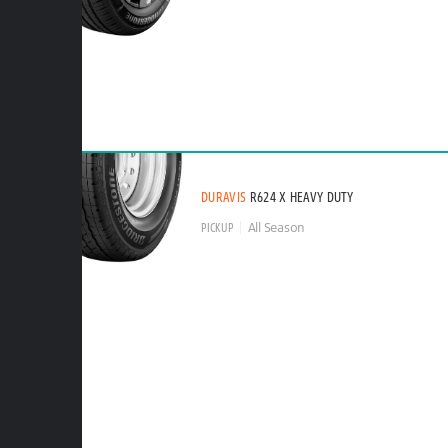
DURAVIS
R624 X HEAVY DUTY
PICKUP
All Season