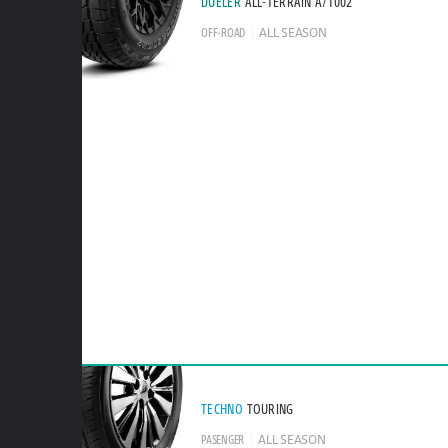
DUELER
ALL-TERRAIN A/T002
OFF-ROAD
ALL SEASON
TECHNO
TOURING
PASENGER
ALL SEASON