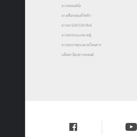
ยางรถยนต์นั่ง
ยางเพื่อรถยนต์ไฟฟ้า
ยางรถ SUV/CUV/4x4
ยางรถกระบะและรถตู้
ยางรถบรรทุกและรถโดยสาร
แค็ตตาล็อกยางรถยนต์