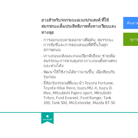
ยางสำหรับรถกระบะอเนกประสงค์ ที่ให้
ค้นหาศ
สมรรถนะเต็มประสิทธิภาพทั้งทางเรียบและ
ทางลุย
ดูรา
การออกแบบลายดอกยางที่ดุดัน: สมรรถนะ
การขับขี่และการตอบสนองที่ดีขึ้นในทุก
สภาพถนน
เกาะถนนแห้งและถนนเปียกดีเยี่ยม: ช่วยเพิ่ม
สมรรถนะการควบคุมรถ เกาะถนนทั้งทางตรง
และทางโค้ง
พัฒนาให้ใช้งานได้ยาวนานขึ้น: เมื่อเทียบกับ
รุ่นก่อน
ยี่ห้อ/รุ่นรถยนต์ที่แนะนำ Toyota Fortuner,
Toyota Hilux Revo, Isuzu MU-X, Isuzu D-
Max, Mitsubishi Pajero sport, Mitsubishi
Triton, Ford Everest, Ford Ranger, Tank
300, Tank 500, MG Extender, Mazda BT-50
คุณสมบัติ