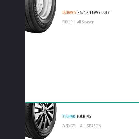
DURAVIS
R624 X HEAVY DUTY
PICKUP
All Season
TECHNO
TOURING
PASENGER
ALL SEASON