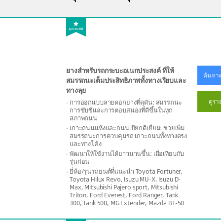
คุณสมบัติ
ยางสำหรับรถกระบะอเนกประสงค์ ที่ให้
ค้นหาศ
สมรรถนะเต็มประสิทธิภาพทั้งทางเรียบและ
ทางลุย
ดูรา
การออกแบบลายดอกยางที่ดุดัน: สมรรถนะ
การขับขี่และการตอบสนองที่ดีขึ้นในทุก
สภาพถนน
เกาะถนนแห้งและถนนเปียกดีเยี่ยม: ช่วยเพิ่ม
สมรรถนะการควบคุมรถ เกาะถนนทั้งทางตรง
และทางโค้ง
พัฒนาให้ใช้งานได้ยาวนานขึ้น: เมื่อเทียบกับ
รุ่นก่อน
ยี่ห้อ/รุ่นรถยนต์ที่แนะนำ Toyota Fortuner,
Toyota Hilux Revo, Isuzu MU-X, Isuzu D-
Max, Mitsubishi Pajero sport, Mitsubishi
Triton, Ford Everest, Ford Ranger, Tank
300, Tank 500, MG Extender, Mazda BT-50