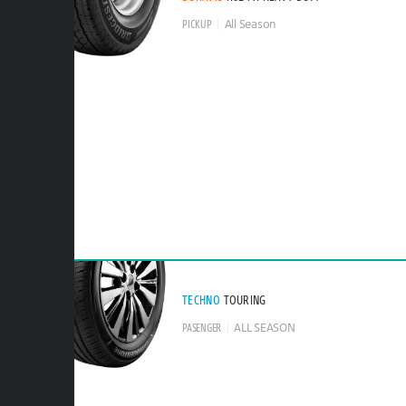
PICKUP
All Season
TECHNO
TOURING
PASENGER
ALL SEASON