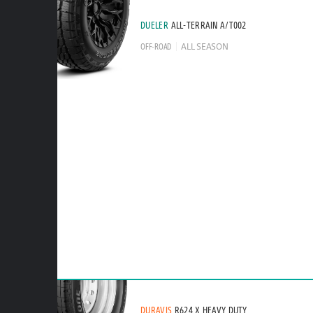
DUELER
ALL-TERRAIN A/T002
OFF-ROAD
ALL SEASON
DURAVIS
R624 X HEAVY DUTY