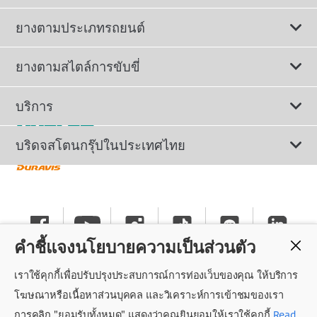
ยางตามประเภทรถยนต์
ดูยางทั้งหมด
ยางตามสไตล์การขับขี่
ยางรถยนต์นั่ง
ยางรถยนต์นุ่มเงียบ
บริการ
ยางเพื่อรถยนต์ไฟฟ้า
ยางสปอร์ตสมรรถนะสูง
ติดต่อเรา
บริดจสโตนกรุ๊ปในประเทศไทย
ยางรถ SUV/CUV/4x4
ยางรถยนต์ประหยัดน้ำมัน
การลงทะเบียนรับประกันยาง
ทำไมต้องเลือกบริดจสโตน
ยางรถกระบะและรถตู้
ยางรถออฟโรด
นโยบายรับประกันยาง
ข่าวประชาสัมพันธ์
ยางรถบรรทุกและรถโดยสาร
คำชี้แจงนโยบายความเป็นส่วนตัว
ยางรันแฟลต
คำแนะนำทั่วไปเกี่ยวกับการใช้ยาง
ร่วมงานกับบริดจสโตน
เราใช้คุกกี้เพื่อปรับปรุงประสบการณ์การท่องเว็บของคุณ ให้บริการ
แค็ตตาล็อกยางรถยนต์
นโยบายความเป็นส่วนตัว
ศูนย์บริการค็อกพิท
โฆษณาหรือเนื้อหาส่วนบุคคล และวิเคราะห์การเข้าชมของเรา
การคลิก "ยอมรับทั้งหมด" แสดงว่าคุณยินยอมให้เราใช้คุกกี้
Read