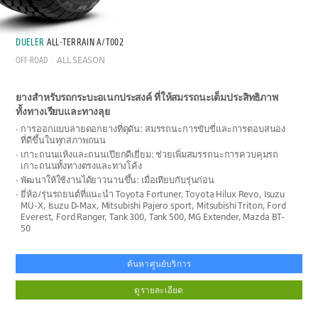
DUELER
ALL-TERRAIN A/T002
OFF-ROAD
ALL SEASON
ยางสำหรับรถกระบะอเนกประสงค์ ที่ให้สมรรถนะเต็มประสิทธิภาพ
ทั้งทางเรียบและทางลุย
การออกแบบลายดอกยางที่ดุดัน: สมรรถนะการขับขี่และการตอบสนอง
ที่ดีขึ้นในทุกสภาพถนน
เกาะถนนแห้งและถนนเปียกดีเยี่ยม: ช่วยเพิ่มสมรรถนะการควบคุมรถ
เกาะถนนทั้งทางตรงและทางโค้ง
พัฒนาให้ใช้งานได้ยาวนานขึ้น: เมื่อเทียบกับรุ่นก่อน
ยี่ห้อ/รุ่นรถยนต์ที่แนะนำ Toyota Fortuner, Toyota Hilux Revo, Isuzu
MU-X, Isuzu D-Max, Mitsubishi Pajero sport, Mitsubishi Triton, Ford
Everest, Ford Ranger, Tank 300, Tank 500, MG Extender, Mazda BT-
50
ค้นหาศูนย์บริการ
ดูรายละเอียด