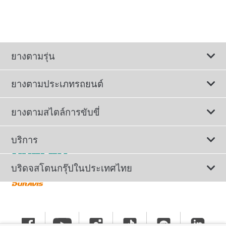
ยางตามรุ่น
ยางตามประเภทรถยนต์
ดูยางทั้งหมด
ยางตามสไตล์การขับขี่
ยางรถยนต์นั่ง
ยางรถยนต์นุ่มเงียบ
บริการ
ยางเพื่อรถยนต์ไฟฟ้า
ยางสปอร์ตสมรรถนะสูง
ติดต่อเรา
บริดจสโตนกรุ๊ปในประเทศไทย
ยางรถ SUV/CUV/4x4
ยางรถยนต์ประหยัดน้ำมัน
การลงทะเบียนรับประกันยาง
ทำไมต้องเลือกบริดจสโตน
ยางรถกระบะและรถตู้
ยางรถออฟโรด
นโยบายรับประกันยาง
ข่าวประชาสัมพันธ์