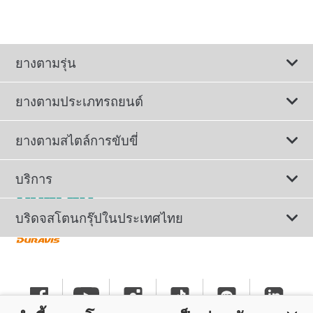
ยางตามรุ่น
ยางตามประเภทรถยนต์
ดูยางทั้งหมด
ยางตามสไตล์การขับขี่
ยางรถยนต์นั่ง
ยางรถยนต์นุ่มเงียบ
บริการ
ยางเพื่อรถยนต์ไฟฟ้า
ยางสปอร์ตสมรรถนะสูง
ติดต่อเรา
บริดจสโตนกรุ๊ปในประเทศไทย
ยางรถ SUV/CUV/4x4
ยางรถยนต์ประหยัดน้ำมัน
การลงทะเบียนรับประกันยาง
ทำไมต้องเลือกบริดจสโตน
ยางรถกระบะและรถตู้
ยางรถออฟโรด
นโยบายรับประกันยาง
ข่าวประชาสัมพันธ์
ยางรถบรรทุกและรถโดยสาร