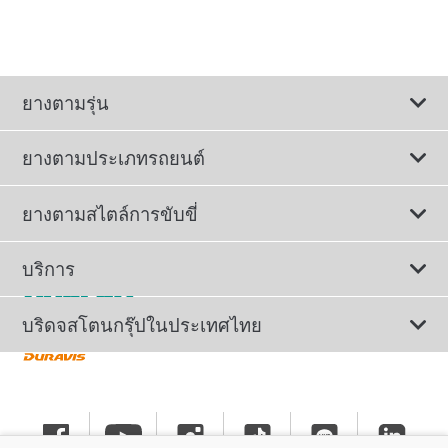
ยางตามรุ่น
ยางตามประเภทรถยนต์
ดูยางทั้งหมด
ยางตามสไตล์การขับขี่
ยางรถยนต์นั่ง
ยางรถยนต์นุ่มเงียบ
บริการ
ยางเพื่อรถยนต์ไฟฟ้า
ยางสปอร์ตสมรรถนะสูง
ติดต่อเรา
บริดจสโตนกรุ๊ปในประเทศไทย
ยางรถ SUV/CUV/4x4
ยางรถยนต์ประหยัดน้ำมัน
การลงทะเบียนรับประกันยาง
ทำไมต้องเลือกบริดจสโตน
ยางรถกระบะและรถตู้
ยางรถออฟโรด
นโยบายรับประกันยาง
ข่าวประชาสัมพันธ์