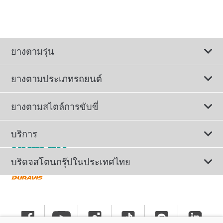
ยางตามรุ่น
ยางตามประเภทรถยนต์
ดูยางทั้งหมด
ยางตามสไตล์การขับขี่
ยางรถยนต์นั่ง
ยางรถยนต์นุ่มเงียบ
บริการ
ยางเพื่อรถยนต์ไฟฟ้า
ยางสปอร์ตสมรรถนะสูง
ติดต่อเรา
บริดจสโตนกรุ๊ปในประเทศไทย
ยางรถ SUV/CUV/4x4
ยางรถยนต์ประหยัดน้ำมัน
การลงทะเบียนรับประกันยาง
ทำไมต้องเลือกบริดจสโตน
ยางรถกระบะและรถตู้
ยางรถออฟโรด
นโยบายรับประกันยาง
ข่าวประชาสัมพันธ์