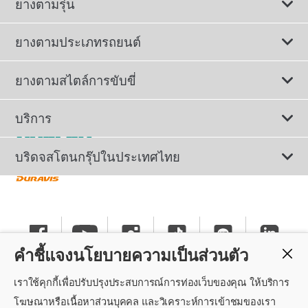
ยางตามรุ่น
ยางตามประเภทรถยนต์
ดูยางทั้งหมด
ยางตามสไตล์การขับขี่
ยางรถยนต์นั่ง
ยางรถยนต์นุ่มเงียบ
บริการ
ยางเพื่อรถยนต์ไฟฟ้า
ยางสปอร์ตสมรรถนะสูง
ติดต่อเรา
บริดจสโตนกรุ๊ปในประเทศไทย
ยางรถ SUV/CUV/4x4
ยางรถยนต์ประหยัดน้ำมัน
การลงทะเบียนรับประกันยาง
ทำไมต้องเลือกบริดจสโตน
ยางรถกระบะและรถตู้
ยางรถออฟโรด
นโยบายรับประกันยาง
ข่าวประชาสัมพันธ์
ยางรถบรรทุกและรถโดยสาร
คำชี้แจงนโยบายความเป็นส่วนตัว
ยางรันแฟลต
คำแนะนำทั่วไปเกี่ยวกับการใช้ยาง
ร่วมงานกับบริดจสโตน
เราใช้คุกกี้เพื่อปรับปรุงประสบการณ์การท่องเว็บของคุณ ให้บริการ
แค็ตตาล็อกยางรถยนต์
นโยบายความเป็นส่วนตัว
ศูนย์บริการค็อกพิท
โฆษณาหรือเนื้อหาส่วนบุคคล และวิเคราะห์การเข้าชมของเรา