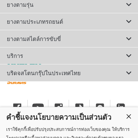
ยางตามรุ่น
ยางตามประเภทรถยนต์
ดูยางทั้งหมด
ยางตามสไตล์การขับขี่
ยางรถยนต์นั่ง
ยางรถยนต์นุ่มเงียบ
บริการ
ยางเพื่อรถยนต์ไฟฟ้า
ยางสปอร์ตสมรรถนะสูง
ติดต่อเรา
บริดจสโตนกรุ๊ปในประเทศไทย
ยางรถ SUV/CUV/4x4
ยางรถยนต์ประหยัดน้ำมัน
การลงทะเบียนรับประกันยาง
ทำไมต้องเลือกบริดจสโตน
ยางรถกระบะและรถตู้
ยางรถออฟโรด
นโยบายรับประกันยาง
ข่าวประชาสัมพันธ์
ยางรถบรรทุกและรถโดยสาร
คำชี้แจงนโยบายความเป็นส่วนตัว
ยางรันแฟลต
คำแนะนำทั่วไปเกี่ยวกับการใช้ยาง
ร่วมงานกับบริดจสโตน
เราใช้คุกกี้เพื่อปรับปรุงประสบการณ์การท่องเว็บของคุณ ให้บริการ
แค็ตตาล็อกยางรถยนต์
นโยบายความเป็นส่วนตัว
ศูนย์บริการค็อกพิท
โฆษณาหรือเนื้อหาส่วนบุคคล และวิเคราะห์การเข้าชมของเรา