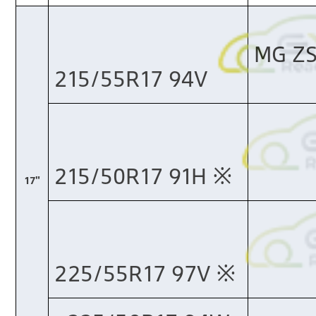
MG ZS
215/55R17 94V
215/50R17 91H ※​
17"
225/55R17 97V ※​