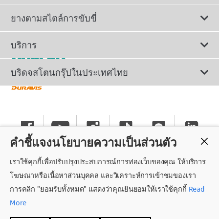
ดูยางทั้งหมด
ยางตามสไตล์การขับขี่
ยางรถยนต์นั่ง
ยางรถยนต์นุ่มเงียบ
บริการ
ยางเพื่อรถยนต์ไฟฟ้า
ยางสปอร์ตสมรรถนะสูง
ติดต่อเรา
บริดจสโตนกรุ๊ปในประเทศไทย
ยางรถ SUV/CUV/4x4
ยางรถยนต์ประหยัดน้ำมัน
การลงทะเบียนรับประกันยาง
ทำไมต้องเลือกบริดจสโตน
ยางรถกระบะและรถตู้
ยางรถออฟโรด
นโยบายรับประกันยาง
ข่าวประชาสัมพันธ์
ยางรถบรรทุกและรถโดยสาร
คำชี้แจงนโยบายความเป็นส่วนตัว
ยางรันแฟลต
คำแนะนำทั่วไปเกี่ยวกับการใช้ยาง
ร่วมงานกับบริดจสโตน
เราใช้คุกกี้เพื่อปรับปรุงประสบการณ์การท่องเว็บของคุณ ให้บริการ
แค็ตตาล็อกยางรถยนต์
นโยบายความเป็นส่วนตัว
ศูนย์บริการค็อกพิท
โฆษณาหรือเนื้อหาส่วนบุคคล และวิเคราะห์การเข้าชมของเรา
การคลิก "ยอมรับทั้งหมด" แสดงว่าคุณยินยอมให้เราใช้คุกกี้
Read
ถอนความยินยอม
More
สิทธิ์การเข้าถึงข้อมูลส่วนบุคคล