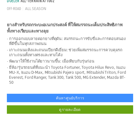
DUELER
ALL-TERRAIN A/T002
OFF-ROAD
ALL SEASON
ยางสำหรับรถกระบะอเนกประสงค์ ที่ให้สมรรถนะเต็มประสิทธิภาพ
ทั้งทางเรียบและทางลุย
การออกแบบลายดอกยางที่ดุดัน: สมรรถนะการขับขี่และการตอบสนอง
ที่ดีขึ้นในทุกสภาพถนน
เกาะถนนแห้งและถนนเปียกดีเยี่ยม: ช่วยเพิ่มสมรรถนะการควบคุมรถ
เกาะถนนทั้งทางตรงและทางโค้ง
พัฒนาให้ใช้งานได้ยาวนานขึ้น: เมื่อเทียบกับรุ่นก่อน
ยี่ห้อ/รุ่นรถยนต์ที่แนะนำ Toyota Fortuner, Toyota Hilux Revo, Isuzu
MU-X, Isuzu D-Max, Mitsubishi Pajero sport, Mitsubishi Triton, Ford
Everest, Ford Ranger, Tank 300, Tank 500, MG Extender, Mazda BT-
50
ค้นหาศูนย์บริการ
ดูรายละเอียด