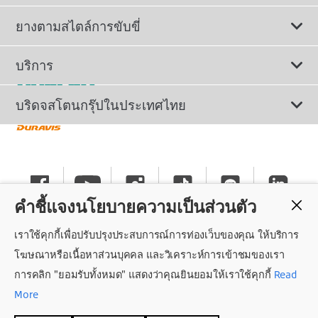
ดูยางทั้งหมด
ยางตามสไตล์การขับขี่
ยางรถยนต์นั่ง
ยางรถยนต์นุ่มเงียบ
บริการ
ยางเพื่อรถยนต์ไฟฟ้า
ยางสปอร์ตสมรรถนะสูง
ติดต่อเรา
บริดจสโตนกรุ๊ปในประเทศไทย
ยางรถ SUV/CUV/4x4
ยางรถยนต์ประหยัดน้ำมัน
การลงทะเบียนรับประกันยาง
ทำไมต้องเลือกบริดจสโตน
ยางรถกระบะและรถตู้
ยางรถออฟโรด
นโยบายรับประกันยาง
ข่าวประชาสัมพันธ์
ยางรถบรรทุกและรถโดยสาร
คำชี้แจงนโยบายความเป็นส่วนตัว
ยางรันแฟลต
คำแนะนำทั่วไปเกี่ยวกับการใช้ยาง
ร่วมงานกับบริดจสโตน
เราใช้คุกกี้เพื่อปรับปรุงประสบการณ์การท่องเว็บของคุณ ให้บริการ
แค็ตตาล็อกยางรถยนต์
นโยบายความเป็นส่วนตัว
ศูนย์บริการค็อกพิท
โฆษณาหรือเนื้อหาส่วนบุคคล และวิเคราะห์การเข้าชมของเรา
การคลิก "ยอมรับทั้งหมด" แสดงว่าคุณยินยอมให้เราใช้คุกกี้
Read
ถอนความยินยอม
More
สิทธิ์การเข้าถึงข้อมูลส่วนบุคคล