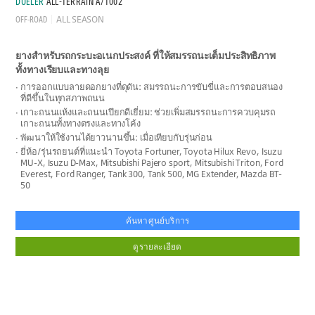
DUELER
ALL-TERRAIN A/T002
OFF-ROAD
ALL SEASON
ยางสำหรับรถกระบะอเนกประสงค์ ที่ให้สมรรถนะเต็มประสิทธิภาพ
ทั้งทางเรียบและทางลุย
การออกแบบลายดอกยางที่ดุดัน: สมรรถนะการขับขี่และการตอบสนอง
ที่ดีขึ้นในทุกสภาพถนน
เกาะถนนแห้งและถนนเปียกดีเยี่ยม: ช่วยเพิ่มสมรรถนะการควบคุมรถ
เกาะถนนทั้งทางตรงและทางโค้ง
พัฒนาให้ใช้งานได้ยาวนานขึ้น: เมื่อเทียบกับรุ่นก่อน
ยี่ห้อ/รุ่นรถยนต์ที่แนะนำ Toyota Fortuner, Toyota Hilux Revo, Isuzu
MU-X, Isuzu D-Max, Mitsubishi Pajero sport, Mitsubishi Triton, Ford
Everest, Ford Ranger, Tank 300, Tank 500, MG Extender, Mazda BT-
50
ค้นหาศูนย์บริการ
ดูรายละเอียด