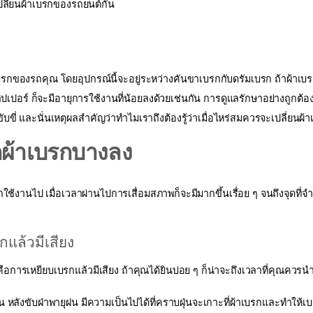
ปลี่ยนผ้าเบรกของรถยนต์กัน
บรกของรถคุณ โดยอุปกรณ์นี้จะอยู่ระหว่างคันขาเบรกกับดรัมเบรก ถ้าผ้าเบ
ิปเปอร์ ก็จะมีอายุการใช้งานที่น้อยลงด้วยเช่นกัน การดูแลรักษาอย่างถูกต
บขี่ และนั่นเหตุผลสำคัญว่าทำไมเราถึงต้องรู้ว่าเมื่อไหร่สมควรจะเปลี่ยนผ้
กผ้าเบรกบางลง
ูกใช้งานไป เมื่อเวลาผ่านไปการเสื่อมสภาพก็จะมีมากขึ้นเรื่อย ๆ จนถึงจุดที่
รกแล้วมีเสียง
คือการเหยียบเบรกแล้วมีเสียง ถ้าคุณได้ยินบ่อย ๆ ก็น่าจะถึงเวลาที่คุณคว
ลังขับฝ่าพายุฝน มีความเป็นไปได้ที่คราบฝุ่นจะเกาะที่ผ้าเบรกและทำให้เบร