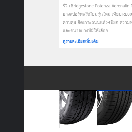
รีวิว Bridgestone Potenza Adrenalin
ยางสปอร์ตพรีเมียมรุ่นใหม่ เทียบ RE00
ควบคุม ยึดเกาะถนนแห้ง-เปียก ควา
และขนาดยางที่มีให้เลือก
ดูรายละเอียดเพิ่มเติม