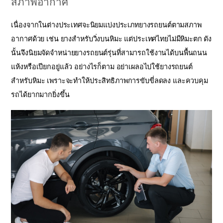
สภาพอากาศ
เนื่องจากในต่างประเทศจะนิยมแบ่งประเภทยางรถยนต์ตามสภาพ
อากาศด้วย เช่น ยางสำหรับวิ่งบนหิมะ แต่ประเทศไทยไม่มีหิมะตก ดัง
นั้นจึงนิยมจัดจำหน่ายยางรถยนต์รุ่นที่สามารถใช้งานได้บนพื้นถนน
แห้งหรือเปียกอยู่แล้ว อย่างไรก็ตาม อย่าเผลอไปใช้ยางรถยนต์
สำหรับหิมะ เพราะจะทำให้ประสิทธิภาพการขับขี่ลดลง และควบคุม
รถได้ยากมากยิ่งขึ้น