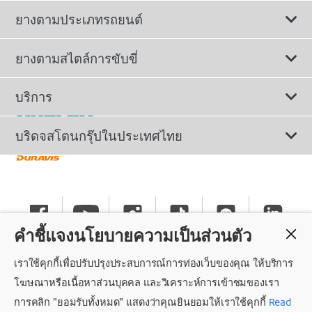
ยางตามประเภทรถยนต์
ดูยางทั้งหมด
ยางตามสไตล์การขับขี่
ยางรถยนต์นั่ง
ยางรถยนต์นุ่มเงียบ
บริการ
ยางเพื่อรถยนต์ไฟฟ้า
ยางสปอร์ตสมรรถนะสูง
ติดต่อเรา
บริดจสโตนกรุ๊ปในประเทศไทย
ยางรถ SUV/CUV/4x4
ยางรถยนต์ประหยัดน้ำมัน
การลงทะเบียนรับประกันยาง
ทำไมต้องเลือกบริดจสโตน
ยางรถกระบะและรถตู้
ยางรถออฟโรด
นโยบายรับประกันยาง
ข่าวประชาสัมพันธ์
ยางรถบรรทุกและรถโดยสาร
คำชี้แจงนโยบายความเป็นส่วนตัว
ยางรันแฟลต
คำแนะนำทั่วไปเกี่ยวกับการใช้ยาง
ร่วมงานกับบริดจสโตน
เราใช้คุกกี้เพื่อปรับปรุงประสบการณ์การท่องเว็บของคุณ ให้บริการ
แค็ตตาล็อกยางรถยนต์
นโยบายความเป็นส่วนตัว
ศูนย์บริการค็อกพิท
โฆษณาหรือเนื้อหาส่วนบุคคล และวิเคราะห์การเข้าชมของเรา
การคลิก "ยอมรับทั้งหมด" แสดงว่าคุณยินยอมให้เราใช้คุกกี้
Read
ถอนความยินยอม