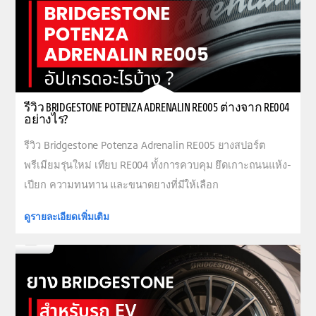
รีวิว BRIDGESTONE POTENZA ADRENALIN RE005 ต่างจาก RE004
อย่างไร?
รีวิว Bridgestone Potenza Adrenalin RE005 ยางสปอร์ต
พรีเมียมรุ่นใหม่ เทียบ RE004 ทั้งการควบคุม ยึดเกาะถนนแห้ง-
เปียก ความทนทาน และขนาดยางที่มีให้เลือก
ดูรายละเอียดเพิ่มเติม