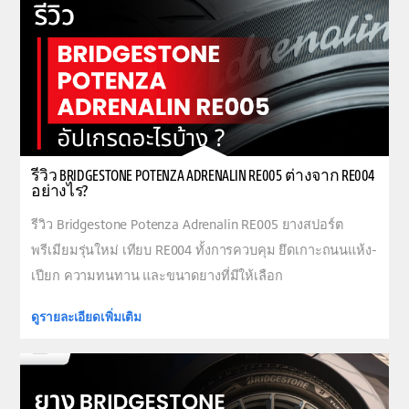
รีวิว BRIDGESTONE POTENZA ADRENALIN RE005 ต่างจาก RE004
อย่างไร?
รีวิว Bridgestone Potenza Adrenalin RE005 ยางสปอร์ต
พรีเมียมรุ่นใหม่ เทียบ RE004 ทั้งการควบคุม ยึดเกาะถนนแห้ง-
เปียก ความทนทาน และขนาดยางที่มีให้เลือก
ดูรายละเอียดเพิ่มเติม