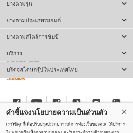
ยางตามรุ่น
ยางตามประเภทรถยนต์
ดูยางทั้งหมด
ยางตามสไตล์การขับขี่
ยางรถยนต์นั่ง
ยางรถยนต์นุ่มเงียบ
บริการ
ยางเพื่อรถยนต์ไฟฟ้า
ยางสปอร์ตสมรรถนะสูง
ติดต่อเรา
บริดจสโตนกรุ๊ปในประเทศไทย
ยางรถ SUV/CUV/4x4
ยางรถยนต์ประหยัดน้ำมัน
การลงทะเบียนรับประกันยาง
ทำไมต้องเลือกบริดจสโตน
ยางรถกระบะและรถตู้
ยางรถออฟโรด
นโยบายรับประกันยาง
ข่าวประชาสัมพันธ์
ยางรถบรรทุกและรถโดยสาร
คำชี้แจงนโยบายความเป็นส่วนตัว
ยางรันแฟลต
คำแนะนำทั่วไปเกี่ยวกับการใช้ยาง
ร่วมงานกับบริดจสโตน
เราใช้คุกกี้เพื่อปรับปรุงประสบการณ์การท่องเว็บของคุณ ให้บริการ
แค็ตตาล็อกยางรถยนต์
นโยบายความเป็นส่วนตัว
ศูนย์บริการค็อกพิท
โฆษณาหรือเนื้อหาส่วนบุคคล และวิเคราะห์การเข้าชมของเรา