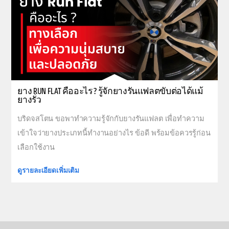
ยาง RUN FLAT คืออะไร ? รู้จักยางรันแฟลตขับต่อได้แม้
ยางรั่ว
บริดจสโตน ขอพาทำความรู้จักกับยางรันแฟลต เพื่อทำความ
เข้าใจว่ายางประเภทนี้ทำงานอย่างไร ข้อดี พร้อมข้อควรรู้ก่อน
เลือกใช้งาน
ดูรายละเอียดเพิ่มเติม