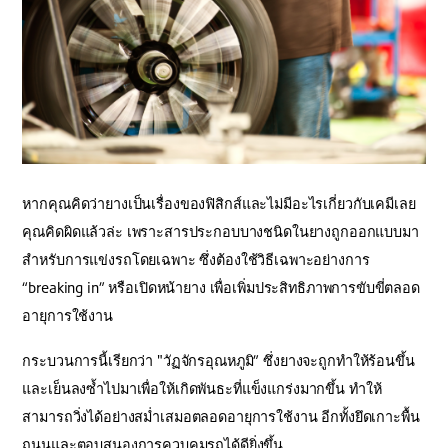
หากคุณคิดว่ายางเป็นเรื่องของฟิสิกส์และไม่มีอะไรเกี่ยวกับเคมีเลย
คุณคิดผิดแล้วล่ะ เพราะสารประกอบบางชนิดในยางถูกออกแบบมา
สำหรับการแข่งรถโดยเฉพาะ ซึ่งต้องใช้วิธีเฉพาะอย่างการ
“breaking in” หรือเปิดหน้ายาง เพื่อเพิ่มประสิทธิภาพการขับขี่ตลอด
อายุการใช้งาน
กระบวนการนี้เรียกว่า "วัฏจักรอุณหภูมิ” ซึ่งยางจะถูกทำให้ร้อนขึ้น
และเย็นลงซ้ำไปมาเพื่อให้เกิดพันธะที่แข็งแกร่งมากขึ้น ทำให้
สามารถวิ่งได้อย่างสม่ำเสมอตลอดอายุการใช้งาน อีกทั้งยึดเกาะพื้น
ถนนและตอบสนองการควบคุมรถได้ดียิ่งขึ้น