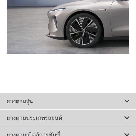
ยางตามรุ่น
ยางตามประเภทรถยนต์
ดูยางทั้งหมด
ยางตามสไตล์การขับขี่