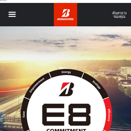
"
" "
"
ค้นหายาง
ของคุณ