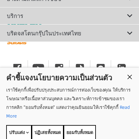
ยางรถยนต์นั่ง
ยางรถยนต์นุ่มเงียบ
บริการ
ยางเพื่อรถยนต์ไฟฟ้า
ยางสปอร์ตสมรรถนะสูง
ติดต่อเรา
บริดจสโตนกรุ๊ปในประเทศไทย
ยางรถ SUV/CUV/4x4
ยางรถยนต์ประหยัดน้ำมัน
การลงทะเบียนรับประกันยาง
ทำไมต้องเลือกบริดจสโตน
ยางรถกระบะและรถตู้
ยางรถออฟโรด
นโยบายรับประกันยาง
ข่าวประชาสัมพันธ์
ยางรถบรรทุกและรถโดยสาร
คำชี้แจงนโยบายความเป็นส่วนตัว
ยางรันแฟลต
คำแนะนำทั่วไปเกี่ยวกับการใช้ยาง
ร่วมงานกับบริดจสโตน
เราใช้คุกกี้เพื่อปรับปรุงประสบการณ์การท่องเว็บของคุณ ให้บริการ
แค็ตตาล็อกยางรถยนต์
นโยบายความเป็นส่วนตัว
ศูนย์บริการค็อกพิท
โฆษณาหรือเนื้อหาส่วนบุคคล และวิเคราะห์การเข้าชมของเรา
การคลิก "ยอมรับทั้งหมด" แสดงว่าคุณยินยอมให้เราใช้คุกกี้
Read
ถอนความยินยอม
More
สิทธิ์การเข้าถึงข้อมูลส่วนบุคคล
ปรับแต่ง
ปฏิเสธทั้งหมด
ยอมรับทั้งหมด
© 2026 Bridgestone Sales (Thailand) Co.,Ltd.