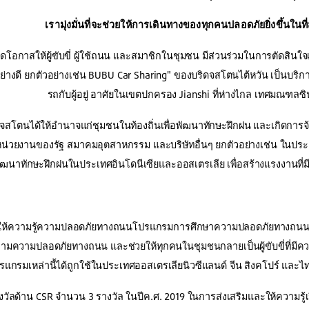
เรามุ่งมั่นที่จะช่วยให้การเดินทางของทุกคนปลอดภัยยิ่งขึ้นในที่
ิดโอกาสให้ผู้ขับขี่ ผู้ใช้ถนน และสมาชิกในชุมชน มีส่วนร่วมในการตัดสินใจ
อย่างดี ยกตัวอย่างเช่น BUBU Car Sharing" ของบริดจสโตนไต้หวัน เป็นบริก
รถกับผู้อยู่ อาศัยในเขตปกครอง Jianshi ที่ห่างไกล เทศมณฑลซิน
จสโตนได้ให้อำนาจแก่ชุมชนในท้องถิ่นเพื่อพัฒนาทักษะฝึกฝน และเกิดการ
่วยงานของรัฐ สมาคมอุตสาหกรรม และบริษัทอื่นๆ ยกตัวอย่างเช่น ในประเทศ
ฒนาทักษะฝึกฝนในประเทศอินโดนีเซียและออสเตรเลีย เพื่อสร้างแรงงานที่
การให้ความรู้ความปลอดภัยทางถนนโปรแกรมการศึกษาความปลอดภัยทางถนนขอ
วามความปลอดภัยทางถนน และช่วยให้ทุกคนในชุมชนกลายเป็นผู้ขับขี่ที่ม
รแกรมเหล่านี้ได้ถูกใช้ในประเทศออสเตรเลียนิวซีแลนด์ จีน สิงคโปร์ และไทย 
วัลด้าน CSR จำนวน 3 รางวัล ในปีค.ศ. 2019 ในการส่งเสริมและให้ความรู้เ