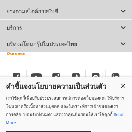
ดูยางทั้งหมด
ยางตามสไตล์การขับขี่
ยางรถยนต์นั่ง
ยางรถยนต์นุ่มเงียบ
บริการ
ยางเพื่อรถยนต์ไฟฟ้า
ยางสปอร์ตสมรรถนะสูง
ติดต่อเรา
บริดจสโตนกรุ๊ปในประเทศไทย
ยางรถ SUV/CUV/4x4
ยางรถยนต์ประหยัดน้ำมัน
การลงทะเบียนรับประกันยาง
ทำไมต้องเลือกบริดจสโตน
ยางรถกระบะและรถตู้
ยางรถออฟโรด
นโยบายรับประกันยาง
ข่าวประชาสัมพันธ์
ยางรถบรรทุกและรถโดยสาร
คำชี้แจงนโยบายความเป็นส่วนตัว
ยางรันแฟลต
คำแนะนำทั่วไปเกี่ยวกับการใช้ยาง
ร่วมงานกับบริดจสโตน
เราใช้คุกกี้เพื่อปรับปรุงประสบการณ์การท่องเว็บของคุณ ให้บริการ
แค็ตตาล็อกยางรถยนต์
นโยบายความเป็นส่วนตัว
ศูนย์บริการค็อกพิท
โฆษณาหรือเนื้อหาส่วนบุคคล และวิเคราะห์การเข้าชมของเรา
การคลิก "ยอมรับทั้งหมด" แสดงว่าคุณยินยอมให้เราใช้คุกกี้
Read
ถอนความยินยอม
More
สิทธิ์การเข้าถึงข้อมูลส่วนบุคคล